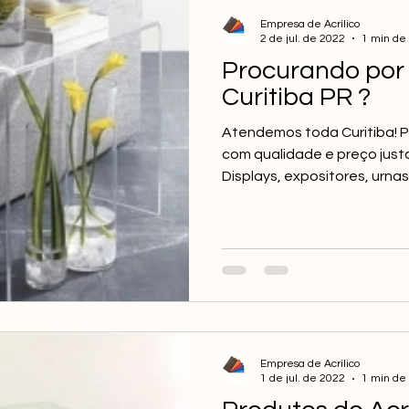
Empresa de Acrílico
2 de jul. de 2022
1 min de 
Procurando por 
Curitiba PR ?
Atendemos toda Curitiba! P
com qualidade e preço justo
Displays, expositores, urnas,.
Empresa de Acrílico
1 de jul. de 2022
1 min de 