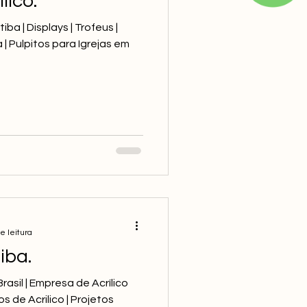
lico.
iba | Displays | Trofeus |
 | Pulpitos para Igrejas em
e leitura
iba.
 Brasil | Empresa de Acrílico
s de Acrilico | Projetos