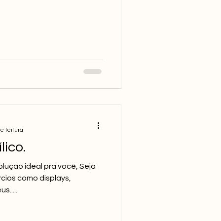
e leitura
lico.
olução ideal pra você, Seja
cios como displays,
s.....