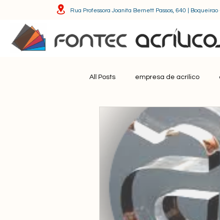
Rua Professora Joanita Bernett Passos, 640 | Boqueirao 
All Posts
empresa de acrílico
displays de acrílico
Troféus d