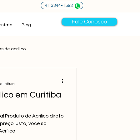
41 3344-1592
Fale Conosco
ontato
Blog
s de acrílico
oja de produtos acrílicos
e leitura
lico em Curitiba
 Produto de Acrilico direto
preço justo, você só
crílico