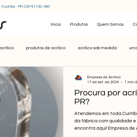
- Curitiba - PR CEP 81730-390​
Inicio
Produtos
Quem Somos
C
acrílico
produtos de acrílico
acrílico sob medida
urna
e acrílico
acrílico personalizado
chapas de acrílico
L
Empresa de Acrílico
17 de set. de 2024
1 min d
Procura por acrí
PR?
Atendemos em toda Curitiba!
da fábrica com qualidade e 
encontra aqui! Empresa de A